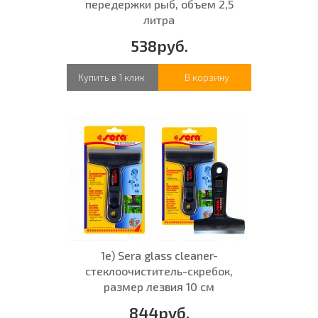
передержки рыб, объем 2,5
литра
538руб.
Купить в 1 клик
В корзину
1е) Sera glass cleaner-
стеклоочиститель-скребок,
размер лезвия 10 см
844руб.