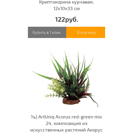
Криптокорина курчавая,
12x10x33 см
122руб.
Купить в 1 клик
В корзину
1ъ) ArtUniq Acorus red-green mix
24, композиция из
искусственных растений Акорус