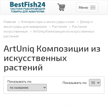
Меню
Навигаци
Главная
»
Компрессоры и аксессуары к ним
»
Декор и
аксессуары для аквариума
»
Растения
»
Растения
искусственные
»
ArtUniq Композиции из искусственных
растений
ArtUniq Композиции из
искусственных
растений
Показывать по:
Показывать по: