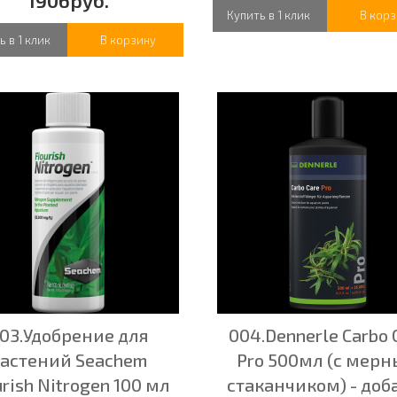
1906руб.
Купить в 1 клик
В корз
ь в 1 клик
В корзину
03.Удобрение для
004.Dennerle Carbo 
астений Seachem
Pro 500мл (с мер
urish Nitrogen 100 мл
стаканчиком) - доб