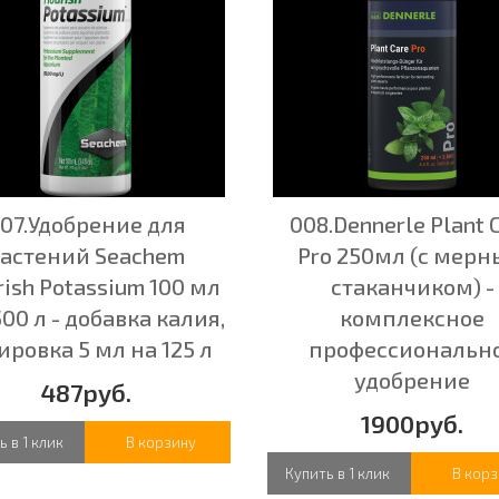
07.Удобрение для
008.Dennerle Plant 
астений Seachem
Pro 250мл (с мер
rish Potassium 100 мл
стаканчиком) -
500 л - добавка калия,
комплексное
ировка 5 мл на 125 л
профессиональн
удобрение
487руб.
1900руб.
ь в 1 клик
В корзину
Купить в 1 клик
В корз