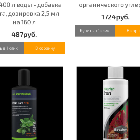
400 л воды - добавка
органического угле
та, дозировка 2,5 мл
1724руб.
на 160 л
Купить в 1 клик
В корз
487руб.
ь в 1 клик
В корзину