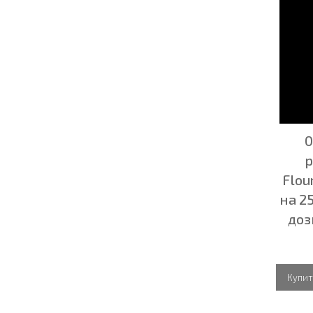
0
р
Flou
на 2
доз
Купит