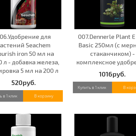
06.Удобрение для
007.Dennerle Plant El
астений Seachem
Basic 250мл (с ме
ourish iron 50 мл на
стаканчиком) -
 л - добавка железа,
комплексное удобр
ировка 5 мл на 200 л
1016руб.
520руб.
Купить в 1 клик
В корз
ь в 1 клик
В корзину