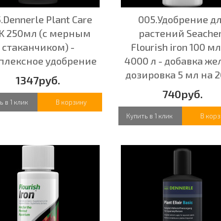
.Dennerle Plant Care
005.Удобрение д
K 250мл (с мерным
растений Seach
стаканчиком) -
Flourish iron 100 м
плексное удобрение
4000 л - добавка же
дозировка 5 мл на 2
1347руб.
740руб.
ь в 1 клик
В корзину
Купить в 1 клик
В корз