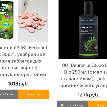
овинка!!! JBL Ferropol
t 30шт., удобрение в
орме таблеток для
001.Dennerle Carbo 
сильных корней
Bio 250мл (с мер
ариумных растений
стаканчиком) - доб
1018руб.
органического угле
1274руб.
ь в 1 клик
В корзину
Купить в 1 клик
В корз