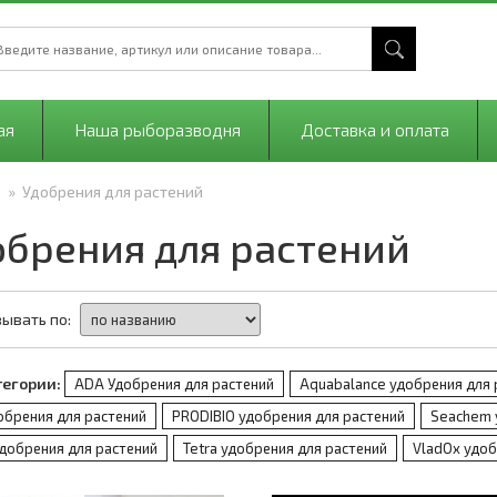
ая
Наша рыборазводня
Доставка и оплата
»
Удобрения для растений
обрения для растений
ывать по:
тегории:
ADA Удобрения для растений
Aquabalance удобрения для 
обрения для растений
PRODIBIO удобрения для растений
Seachem 
удобрения для растений
Tetra удобрения для растений
VladOx удоб