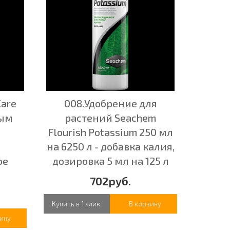
Care
008.Удобрение для
ным
растений Seachem
Flourish Potassium 250 мл
на 6250 л - добавка калия,
ое
дозировка 5 мл на 125 л
702руб.
Купить в 1 клик
В корзину
ину