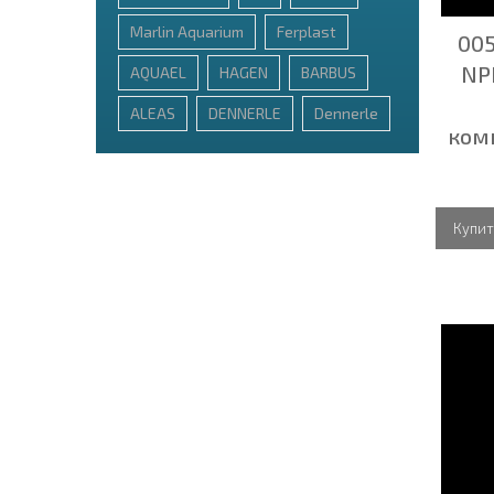
Marlin Aquarium
Ferplast
005
NP
AQUAEL
HAGEN
BARBUS
ALEAS
DENNERLE
Dennerlе
ком
Купит