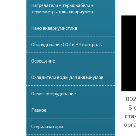
Нагреватели + термокабели +
термометры для аквариумов
Нано аквариумистика
Оборудование СО2 и PH контроль
Освещение
Охладители воды для аквариумов
Осмос оборудование
002
Bi
Разное
ста
орг
Стерилизаторы