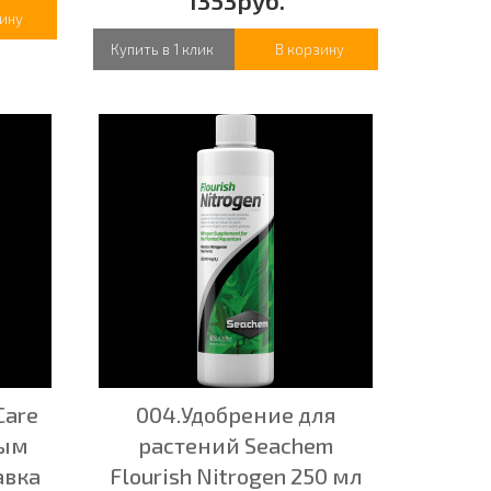
1353руб.
ину
Купить в 1 клик
В корзину
Care
004.Удобрение для
ным
растений Seachem
авка
Flourish Nitrogen 250 мл