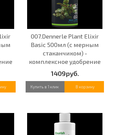
ixir
007.Dennerle Plant Elixir
рным
Basic 500мл (с мерным
стаканчиком) -
ение
комплексное удобрение
1409руб.
ину
Купить в 1 клик
В корзину