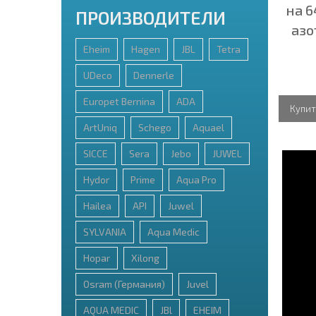
на 6
ПРОИЗВОДИТЕЛИ
азо
Eheim
Hagen
JBL
Tetra
UDeco
Dennerle
Europet Bernina
ADA
Купит
ArtUniq
Schego
Aquael
SICCE
Sera
Jebo
JUWEL
Hydor
Prime
Aqua Pro
Hailea
API
Juwel
SYLVANIA
Aqua Medic
Hopar
Xilong
Osram (Германия)
Juvel
AQUA MEDIC
JBl
EHEIM