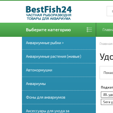
Выберите категорию
Главн
Аквариумные рыбки >
Главная
Уд
Аквариумные растения (живые)
Автокормушки
Показ
Аквариумы
Подка
JBL уд
Фоны для аквариумов
Sera 
Аксессуары для ухода за