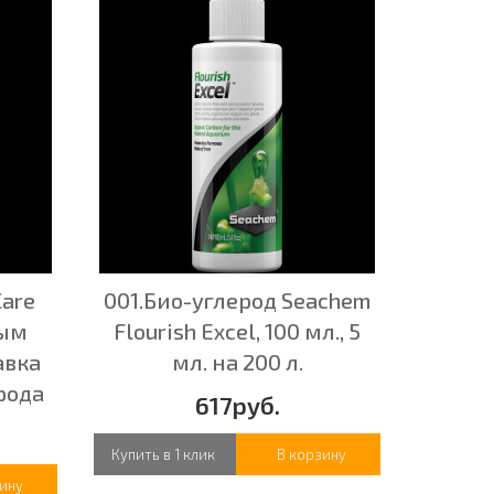
Care
001.Био-углерод Seachem
ным
Flourish Excel, 100 мл., 5
авка
мл. на 200 л.
рода
617руб.
Купить в 1 клик
В корзину
ину