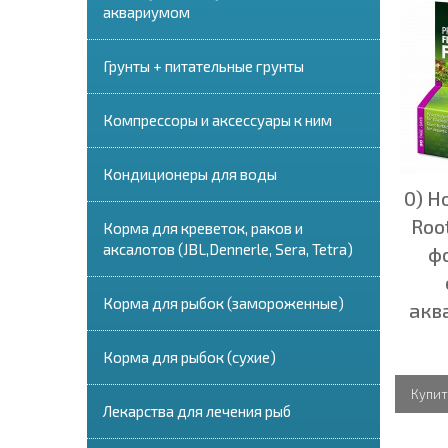
аквариумом
Грунты + питательные грунты
Компрессоры и аксессуары к ним
Кондиционеры для воды
0) Н
Roo
Корма для креветок, раков и
аксалотов (JBL,Dennerle, Sera, Tetra)
ф
Корма для рыбок (замороженные)
акв
Корма для рыбок (сухие)
Купит
Лекарства для лечения рыб