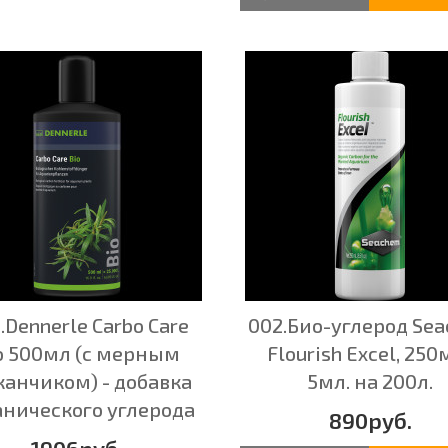
.Dennerle Carbo Care
002.Био-углерод Se
o 500мл (с мерным
Flourish Excel, 250м
канчиком) - добавка
5мл. на 200л.
анического углерода
890руб.