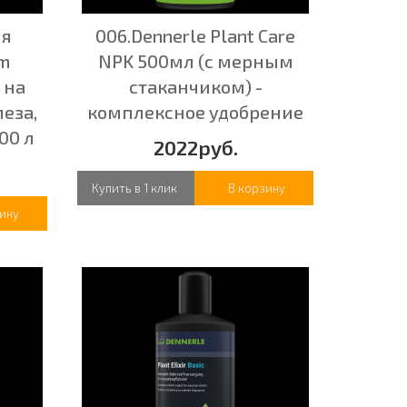
ля
006.Dennerle Plant Care
em
NPK 500мл (с мерным
л на
стаканчиком) -
леза,
комплексное удобрение
00 л
2022руб.
Купить в 1 клик
В корзину
ину