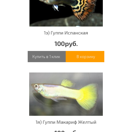
1э) Гуппи Испанская
100руб.
Купить в 1 клик
В корзину
1я) Гуппи Макариф Желтый