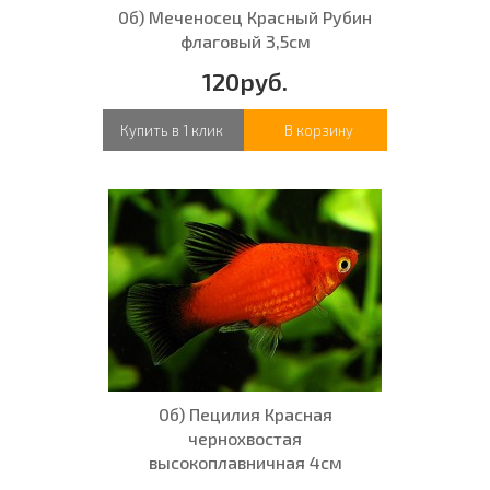
0б) Меченосец Красный Рубин
флаговый 3,5см
120руб.
Купить в 1 клик
В корзину
0б) Пецилия Красная
чернохвостая
высокоплавничная 4см