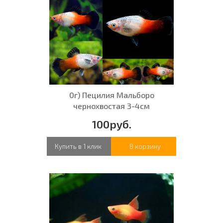
0г) Пецилия Мальборо
чернохвостая 3-4см
100руб.
Купить в 1 клик
В корзину