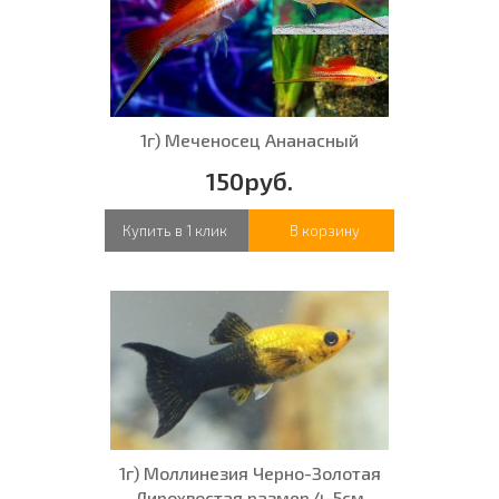
1г) Меченосец Ананасный
150руб.
Купить в 1 клик
В корзину
1г) Моллинезия Черно-Золотая
Лирохвостая размер 4-5см