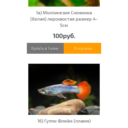
1а) Моллинезия Снежинка
(белая) лирохвостая размер 4-
5см
100руб.
Купить в 1 клик
В корзину
1б) Гуппи Флейм (пламя)