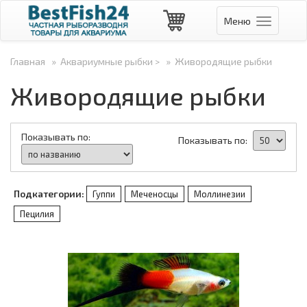
Меню
Навигаци
Главная
»
Аквариумные рыбки >
»
Живородящие рыбки
Живородящие рыбки
Показывать по:
Показывать по:
Подкатегории:
Гуппи
Меченосцы
Моллинезии
Пецилия