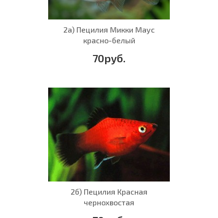
2а) Пецилия Микки Маус
красно-белый
70руб.
2б) Пецилия Красная
чернохвостая