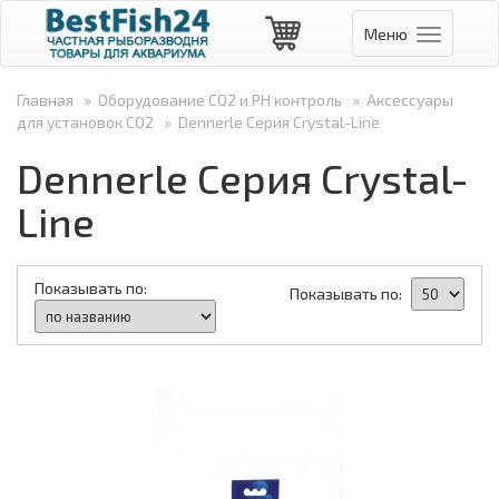
Меню
Навигаци
Главная
»
Оборудование СО2 и PH контроль
»
Аксессуары
для установок CO2
»
Dennerle Серия Crystal-Line
Dennerle Серия Crystal-
Line
Показывать по:
Показывать по: