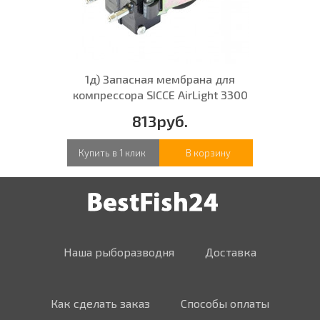
1д) Запасная мембрана для
компрессора SICCE AirLight 3300
813руб.
Купить в 1 клик
В корзину
Наша рыборазводня
Доставка
Как сделать заказ
Способы оплаты