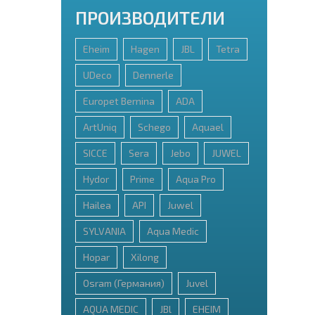
ПРОИЗВОДИТЕЛИ
Eheim
Hagen
JBL
Tetra
UDeco
Dennerle
Europet Bernina
ADA
ArtUniq
Schego
Aquael
SICCE
Sera
Jebo
JUWEL
Hydor
Prime
Aqua Pro
Hailea
API
Juwel
SYLVANIA
Aqua Medic
Hopar
Xilong
Osram (Германия)
Juvel
AQUA MEDIC
JBl
EHEIM