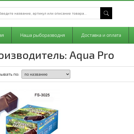
ая
Наша рыборазводня
Доставка и оплата
оизводитель: Aqua Pro
ывать по: